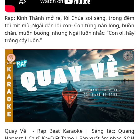
Rap: Kinh Thánh mở ra, lời Chúa soi sáng, trong đêm
tối mịt mù, Ngài dẫn lối con. Con từng nản lòng, buồn
chán, muốn buông, nhưng Ngài luôn nhắc: “Con ơi, hãy
trông cậy luôn.”
Quay Về
- Rap Beat Karaoke
| Sáng tác: Quang
Harvest | Ca sĩ:
KayD
Ft Tamo | Sản xuất âm nhạc: SOH