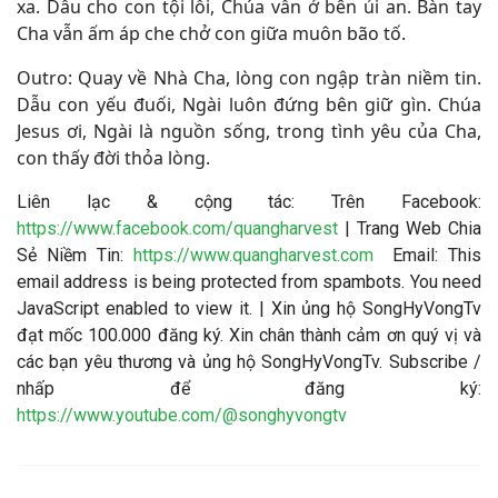
xa. Dẫu cho con tội lỗi, Chúa vẫn ở bên ủi an. Bàn tay
Cha vẫn ấm áp che chở con giữa muôn bão tố.
Outro: Quay về Nhà Cha, lòng con ngập tràn niềm tin.
Dẫu con yếu đuối, Ngài luôn đứng bên giữ gìn. Chúa
Jesus ơi, Ngài là nguồn sống, trong tình yêu của Cha,
con thấy đời thỏa lòng.
Liên lạc & cộng tác: Trên Facebook:
https://www.facebook.com/quangharvest
| Trang Web Chia
Sẻ Niềm Tin:
https://www.quangharvest.com
Email:
This
email address is being protected from spambots. You need
JavaScript enabled to view it.
| Xin ủng hộ SongHyVongTv
đạt mốc 100.000 đăng ký. Xin chân thành cảm ơn quý vị và
các bạn yêu thương và ủng hộ SongHyVongTv. Subscribe /
nhấp để đăng ký:
https://www.youtube.com/@songhyvongtv