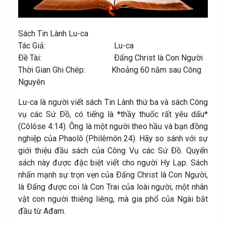
Sách Tin Lành Lu-ca
Tác Giả: Lu-ca
Ðề Tài: Ðấng Christ là Con Người
Thời Gian Ghi Chép: Khoảng 60 năm sau Công
Nguyên
Lu-ca là người viết sách Tin Lành thứ ba và sách Công
vụ các Sứ Ðồ, có tiếng là *thầy thuốc rất yêu dấu*
(Côlôse 4:14). Ông là một người theo hầu và bạn đồng
nghiệp của Phaolô (Philêmôn 24). Hãy so sánh với sự
giới thiệu đầu sách của Công Vụ các Sứ Ðồ. Quyển
sách này được đặc biệt viết cho người Hy Lạp. Sách
nhấn mạnh sự trọn vẹn của Ðấng Christ là Con Người,
là Ðấng được coi là Con Trai của loài người, một nhân
vật con người thiêng liêng, mà gia phổ của Ngài bắt
đầu từ Ađam.