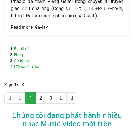
Phaolô đã thăm viếng Galati trong chuyến đi truyền
giáo đầu của ông (Công Vụ 13:51; 14:8+20 Y-cô-ni,
Lít-trơ, Ðẹt-bơ nằm ở phía nam của Galati).
Read more: Ga-la-ti
Ê-phê-sô
Phi-líp
Cô-lô-se
I Tê-sa-lô-ni-ca
Page 1 of 3
1
2
3
Chúng tôi đang phát hành nhiều
nhạc
Music Video mới trên