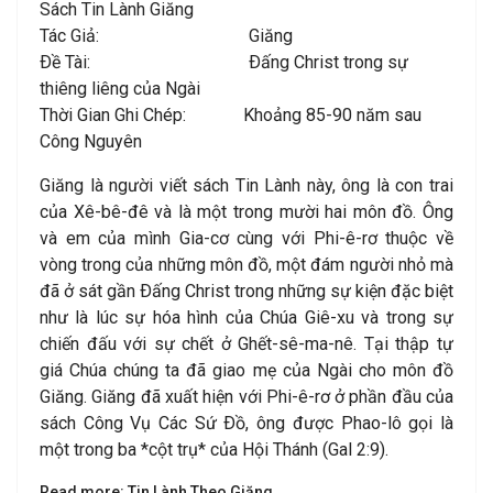
Sách Tin Lành Giăng
Tác Giả: Giăng
Ðề Tài: Ðấng Christ trong sự
thiêng liêng của Ngài
Thời Gian Ghi Chép: Khoảng 85-90 năm sau
Công Nguyên
Giăng là người viết sách Tin Lành này, ông là con trai
của Xê-bê-đê và là một trong mười hai môn đồ. Ông
và em của mình Gia-cơ cùng với Phi-ê-rơ thuộc về
vòng trong của những môn đồ, một đám người nhỏ mà
đã ở sát gần Ðấng Christ trong những sự kiện đặc biệt
như là lúc sự hóa hình của Chúa Giê-xu và trong sự
chiến đấu với sự chết ở Ghết-sê-ma-nê. Tại thập tự
giá Chúa chúng ta đã giao mẹ của Ngài cho môn đồ
Giăng. Giăng đã xuất hiện với Phi-ê-rơ ở phần đầu của
sách Công Vụ Các Sứ Ðồ, ông được Phao-lô gọi là
một trong ba *cột trụ* của Hội Thánh (Gal 2:9).
Read more: Tin Lành Theo Giăng