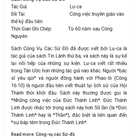
Tác Giả: Lu-ca
Ðề Tài: Công việc truyền giáo vào
thế kỷ đầu tiên
Thời Gian Ghi Chép: Từ 60 năm sau Công
Nguyên
Sách Công Vụ Các Sứ Ðồ đã được viết bởi Lu-ca là
tác giả của sách Tin Lành thứ ba, và sách này là sự kể
lại nối tiếp của những sự kiện. Lu-ca viết rất nhiều
trong Tân Ước hơn những tác giả nào khác. Người *bác
sĩ yêu qúi* và người đồng hành với Phao-lô (Công
16:10) là người đầu tiên viết thuật lại lịch sử của Hội
Thánh thời khởi đầu. Sách này thường được gọi là
*Những công việc của Ðức Thánh Linh*. Ðức Thánh
Linh được nhắc tới trong sách này hơn 50 lần (là *Ðức
Thánh Linh* hay là *Thần*), đặc biệt là liên quan đến
*sự báp têm trong Ðức Thánh Linh*.
Read more: Công-vụ các Sứ-đồ