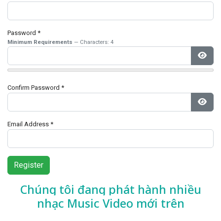
Password
*
Minimum Requirements
— Characters: 4
Show
Confirm Password
*
Show
Email Address
*
Register
Chúng tôi đang phát hành nhiều
nhạc
Music Video mới trên