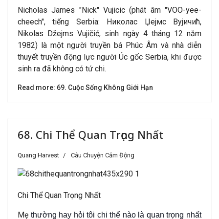
Nicholas James "Nick" Vujicic (phát âm "VOO-yee-
cheech", tiếng Serbia: Николас Џејмс Вујичић,
Nikolas Džejms Vujičić, sinh ngày 4 tháng 12 năm
1982) là một người truyền bá Phúc Âm và nhà diễn
thuyết truyền động lực người Úc gốc Serbia, khi được
sinh ra đã không có tứ chi.
Read more: 69. Cuộc Sống Không Giới Hạn
68. Chi Thể Quan Trọng Nhất
Quang Harvest
Câu Chuyện Cảm Động
Chi Thể Quan Trọng Nhất
Mẹ
thường hay hỏi tôi chi thể nào là quan trọng nhất