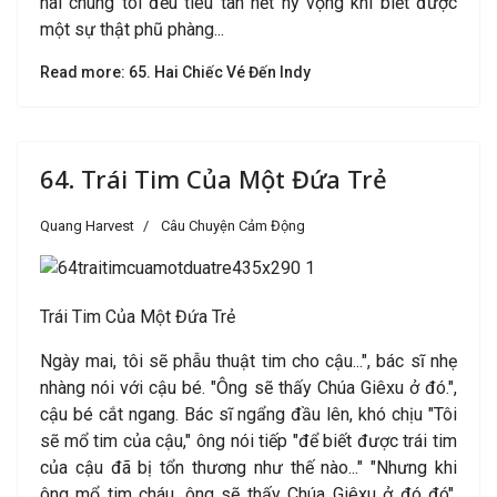
hai chúng tôi đều tiêu tan hết hy vọng khi biết được
một sự thật phũ phàng...
Read more: 65. Hai Chiếc Vé Đến Indy
64. Trái Tim Của Một Đứa Trẻ
Quang Harvest
Câu Chuyện Cảm Động
T
rái Tim Của Một Đứa Trẻ
Ngày mai, tôi sẽ phẫu thuật tim cho cậu...", bác sĩ nhẹ
nhàng nói với cậu bé. "Ông sẽ thấy Chúa Giêxu ở đó.",
cậu bé cắt ngang. Bác sĩ ngẩng đầu lên, khó chịu "Tôi
sẽ mổ tim của cậu," ông nói tiếp "để biết được trái tim
của cậu đã bị tổn thương như thế nào..." "Nhưng khi
ông mổ tim cháu, ông sẽ thấy Chúa Giêxu ở đó đó",