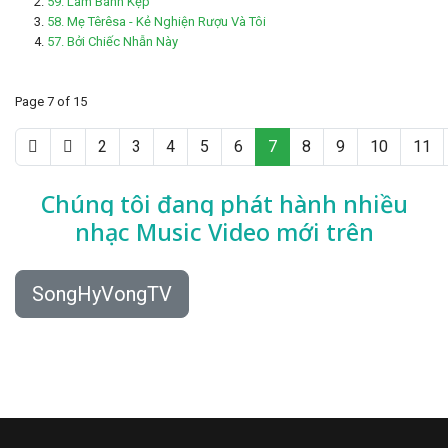
59. Làm Bánh Kẹp
58. Mẹ Têrêsa - Kẻ Nghiện Rượu Và Tôi
57. Bởi Chiếc Nhẫn Này
Page 7 of 15
2
3
4
5
6
7
8
9
10
11
Chúng tôi đang phát hành nhiều
nhạc
Music Video mới trên
SongHyVongTV