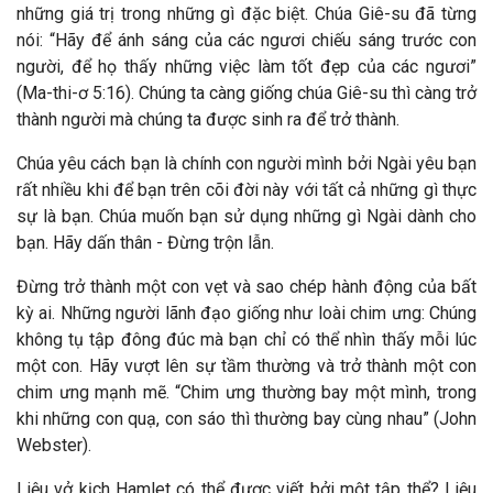
những giá trị trong những gì đặc biệt. Chúa Giê-su đã từng
nói: “Hãy để ánh sáng của các ngươi chiếu sáng trước con
người, để họ thấy những việc làm tốt đẹp của các ngươi”
(Ma-thi-ơ 5:16). Chúng ta càng giống chúa Giê-su thì càng trở
thành người mà chúng ta được sinh ra để trở thành.
Chúa yêu cách bạn là chính con người mình bởi Ngài yêu bạn
rất nhiều khi để bạn trên cõi đời này với tất cả những gì thực
sự là bạn. Chúa muốn bạn sử dụng những gì Ngài dành cho
bạn. Hãy dấn thân - Đừng trộn lẫn.
Đừng trở thành một con vẹt và sao chép hành động của bất
kỳ ai. Những người lãnh đạo giống như loài chim ưng: Chúng
không tụ tập đông đúc mà bạn chỉ có thể nhìn thấy mỗi lúc
một con. Hãy vượt lên sự tầm thường và trở thành một con
chim ưng mạnh mẽ. “Chim ưng thường bay một mình, trong
khi những con quạ, con sáo thì thường bay cùng nhau” (John
Webster).
Liệu vở kịch Hamlet có thể được viết bởi một tập thể? Liệu