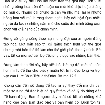
Bạn là điều kỳ diệu lớn lao nhất trên thế giới này. Hơn 90%
những bông hoa trên đời hoặc có mùi khó chịu hoặc chẳng
có mùi gì. Nhưng cái chúng ta cần và nhớ mãi lại là những
bông hoa với mùi hương thơm ngát. Hãy nổi bật! Quá nhiều
người đã tạo ra những nấm mồ cho cuộc đời mình bằng cách
chôn vùi khả năng của chính mình.
Đừng cố gắng sống theo sự mong đợi của ai ngoài đấng
tạo hóa. Một bản sao thì cố gắng thích nghi với thế giới,
nhưng một bản thể thì làm cho thế giới phải theo ý mình. Bởi
vậy, tất cả mọi sự tiến bộ đều phụ thuộc vào những bản thể.
Đừng làm theo đời này, hãy biến hóa bởi sự đổi mới của tâm
hồn mình, để thử cho biết ý muốn tốt lành, đẹp lòng và trọn
vẹn của Đức Chúa Trời là thế nào. Rô-ma 12:2
Không cần đến số đông để tạo ra sự thay đổi mà chỉ cần
một số ít người đặc biệt có quyết tâm và có lý do đúng đắn
để hành động. Bạn là người duy nhất có tất cả những khả
năng của bạn. Bạn đặc biệt và bạn hiếm có. Luôn tồn tại