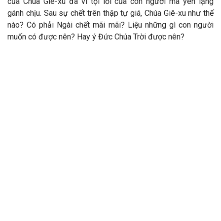
của Chúa Giê-xu đã vì tội lỗi của còn người mà yên lặng
gánh chịu. Sau sự chết trên thập tự giá, Chúa Giê-xu như thế
nào? Có phải Ngài chết mãi mãi? Liệu những gì con người
muốn có được nên? Hay ý Đức Chúa Trời được nên?