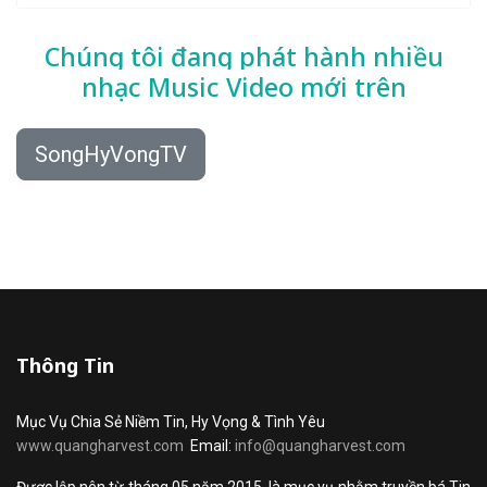
Chúng tôi đang phát hành nhiều
nhạc
Music Video mới trên
SongHyVongTV
Thông Tin
Mục Vụ Chia Sẻ Niềm Tin, Hy Vọng & Tình Yêu
www.quangharvest.com
Email:
info@quangharvest.com